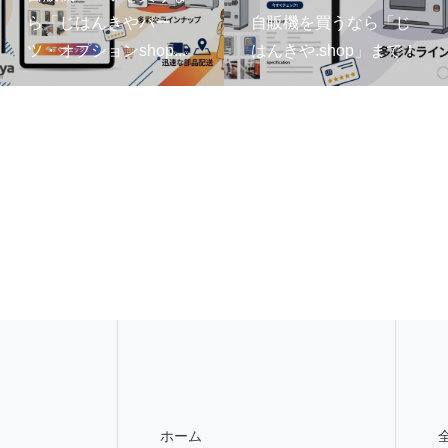
ら「じはんきやパー
自販機を買うなら「じ
ツ・オプションshop...
はんきや.shop」まで！
ホーム