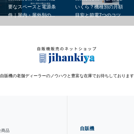
要なスペースと電源条
いくら？機種別の月額
件｜屋内・屋外別の...
目安と節電7つのコツ
自販機の老舗ディーラーのノウハウと豊富な在庫でお待ちしております
自販機
全商品