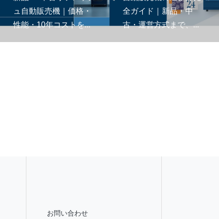
ュ自動販売機｜価格・
全ガイド｜新品・中
性能・10年コストを...
古・運営方式まで、...
お問い合わせ