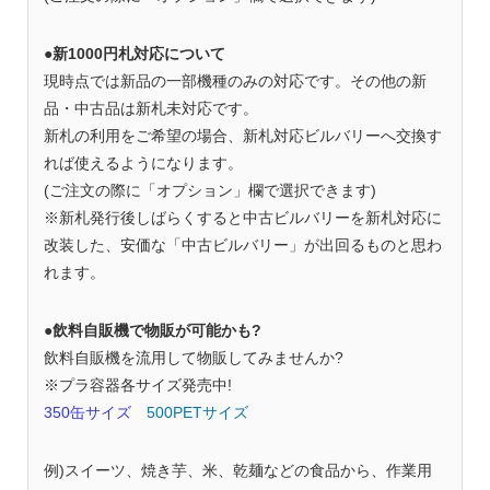
●新1000円札対応について
現時点では新品の一部機種のみの対応です。その他の新
品・中古品は新札未対応です。
新札の利用をご希望の場合、新札対応ビルバリーへ交換す
れば使えるようになります。
(ご注文の際に「オプション」欄で選択できます)
※新札発行後しばらくすると中古ビルバリーを新札対応に
改装した、安価な「中古ビルバリー」が出回るものと思わ
れます。
●飲料自販機で物販が可能かも?
飲料自販機を流用して物販してみませんか?
※プラ容器各サイズ発売中!
350缶サイズ
500PETサイズ
例)スイーツ、焼き芋、米、乾麺などの食品から、作業用