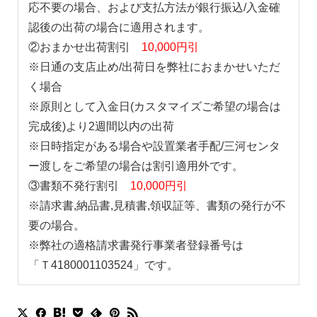
応不要の場合、および支払方法が銀行振込/入金確
認後の出荷の場合に適用されます。
②おまかせ出荷割引
10,000円引
※日通の支店止め/出荷日を弊社におまかせいただ
く場合
※原則として入金日(カスタマイズご希望の場合は
完成後)より2週間以内の出荷
※日時指定がある場合や設置業者手配/三河センタ
ー渡しをご希望の場合は割引適用外です。
③書類不発行割引
10,000円引
※請求書,納品書,見積書,領収証等、書類の発行が不
要の場合。
※弊社の適格請求書発行事業者登録番号は
「Ｔ4180001103524」です。