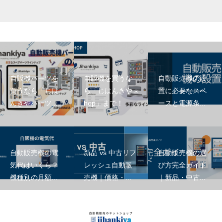
自販機パーツを
自販機を買うな
自動販売機の設
買うなら「じは
ら「じはんきや.s
置に必要なスペ
んきやパーツ...
hop」まで！
ースと電源条...
自動販売機の電
新品 vs 中古リフ
自動販売機の選
気代はいくら？
レッシュ自動販
び方完全ガイド
機種別の月額...
売機｜価格・...
｜新品・中古...