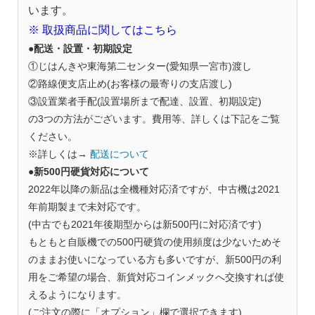
います。
※
取扱商品に関してはこちら
●配送・設置・初期設定
①じはんきや東海第二センター(愛知県一宮市)渡し
②路線便支店止め(お客様の最寄りの支店渡し)
③設置業者手配(設置場所まで配達、設置、初期設定)
の3つの方法がございます。費用等、詳しくは下記をご覧
ください。
※詳しくは→
配送について
●新500円硬貨対応について
2022年以降の新品は全機種対応済ですが、中古機は2021
年前期製まで未対応です。
(中古でも2021年後期型からは新500円に対応済です)
もともと自販機での500円硬貨の使用頻度は少ないためそ
のままお使いになっている方も多いですが、新500円の利
用をご希望の場合、新貨対応コインメックへ交換すれば使
えるようになります。
(ご注文の際に「オプション」欄で選択できます)