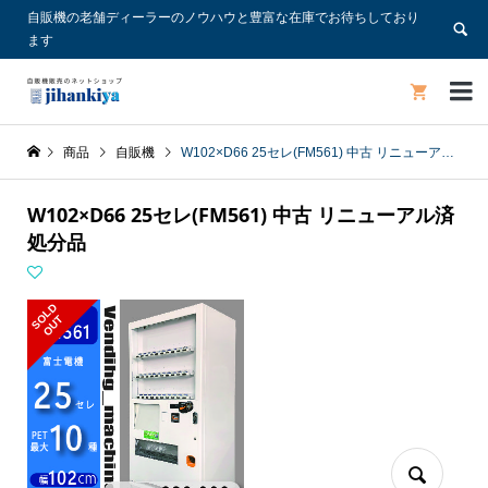
自販機の老舗ディーラーのノウハウと豊富な在庫でお待ちしており
ます


商品
自販機
W102×D66 25セレ(FM561) 中古 リニューアル済 処分品
W102×D66 25セレ(FM561) 中古 リニューアル済
処分品
S
L
D
O
U
O
T