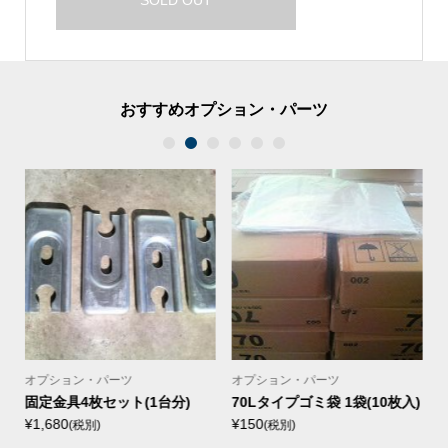
おすすめオプション・パーツ
1
2
3
4
5
6
オプション・パーツ
オプション・パーツ
1
固定金具4枚セット(1台分)
70Lタイプゴミ袋 1袋(10枚入)
¥1,680
¥150
¥
(税別)
(税別)