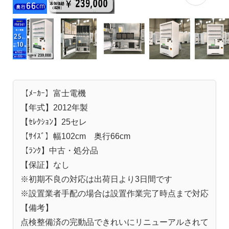
【ﾒｰｶｰ】富士電機
【年式】2012年製
【ｾﾚｸｼｮﾝ】25セレ
【ｻｲｽﾞ】幅102cm 奥行66cm
【ﾗﾝｸ】中古・処分品
【保証】なし
※初期不良の対応は出荷日より3日間です
※設置業者手配の場合は設置作業完了時点まで対応
【備考】
点検整備済の完動品できれいにリニューアルされて