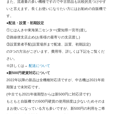
また、流通量の多い機種ですので中古部品も比較的見つけやす
いと言えます。長くお使いになりたい方にはお勧めの自販機で
す。
●配送・設置・初期設定
①じはんきや東海第二センター(愛知県一宮市)渡し
②路線便支店止め(お客様の最寄りの支店渡し)
③設置業者手配(設置場所まで配達、設置、初期設定)
の3つの方法がございます。費用等、詳しくは下記をご覧くだ
さい。
※詳しくは→
配送について
●新500円硬貨対応について
2022年以降の新品は全機種対応済ですが、中古機は2021年前
期製まで未対応です。
(中古でも2021年後期型からは新500円に対応済です)
もともと自販機での500円硬貨の使用頻度は少ないためそのま
まお使いになっている方も多いですが、新500円の利用をご希