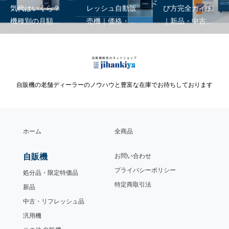
自動販売機の電
新品 vs 中古リフ
自動販売機の選
気代はいくら？
レッシュ自動販
び方完全ガイド
機種別の月額...
売機｜価格・...
｜新品・中古...
自販機の老舗ディーラーのノウハウと豊富な在庫でお待ちしております
ホーム
全商品
自販機
お問い合わせ
プライバシーポリシー
処分品・限定特価品
特定商取引法
新品
中古・リフレッシュ品