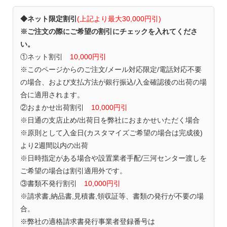
◆ネット限定割引
(上記より最大30,000円引)
※ご注文の際にご希望の割引にチェックを入れてくださ
い。
①ネット割引
10,000円引
※このページからのご注文/メール対応限定/電話対応不要
の場合、および支払方法が銀行振込/入金確認後の出荷の場
合に適用されます。
②おまかせ出荷割引
10,000円引
※日通の支店止め/出荷日を弊社におまかせいただく場合
※原則として入金日(カスタマイズご希望の場合は完成後)
より2週間以内の出荷
※日時指定がある場合や設置業者手配/三河センター渡しを
ご希望の場合は割引適用外です。
③書類不発行割引
10,000円引
※請求書,納品書,見積書,領収証等、書類の発行が不要の場