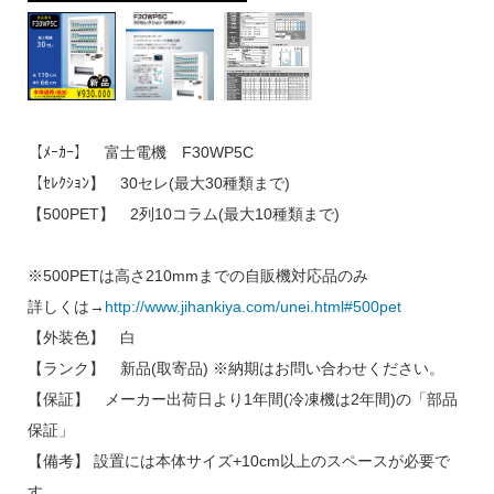
【ﾒｰｶｰ】 富士電機 F30WP5C
【ｾﾚｸｼｮﾝ】 30セレ(最大30種類まで)
【500PET】 2列10コラム(最大10種類まで)
※500PETは高さ210mmまでの自販機対応品のみ
詳しくは→
http://www.jihankiya.com/unei.html#500pet
【外装色】 白
【ランク】 新品(取寄品)
※納期はお問い合わせください。
【保証】 メーカー出荷日より1年間(冷凍機は2年間)の「部品
保証」
【備考】 設置には本体サイズ+10cm以上のスペースが必要で
す。