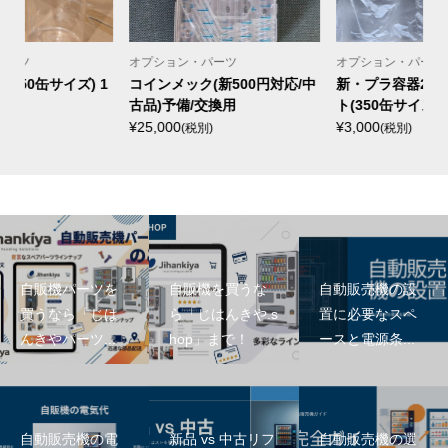
オプション・パーツ
オプション・パーツ
1
コインメック(新500円対応/中
新・プラ容器24本お試しセッ
古品)予備/交換用
ト(350缶サイズ12本/500PE...
¥
¥25,000
¥3,000
(税別)
(税別)
自販機パーツを
自販機を買うな
自動販売機の設
買うなら「じは
ら「じはんきや.s
置に必要なスペ
んきやパーツ...
hop」まで！
ースと電源条...