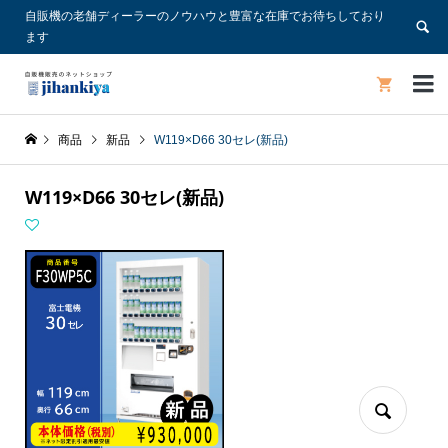
自販機の老舗ディーラーのノウハウと豊富な在庫でお待ちしており
ます


商品
新品
W119×D66 30セレ(新品)
W119×D66 30セレ(新品)