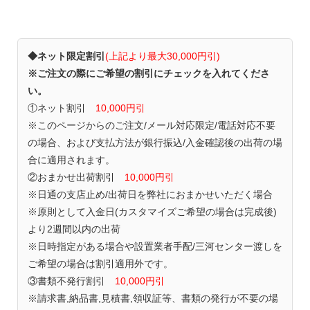
◆ネット限定割引
(上記より最大30,000円引)
※ご注文の際にご希望の割引にチェックを入れてくださ
い。
①ネット割引
10,000円引
※このページからのご注文/メール対応限定/電話対応不要
の場合、および支払方法が銀行振込/入金確認後の出荷の場
合に適用されます。
②おまかせ出荷割引
10,000円引
※日通の支店止め/出荷日を弊社におまかせいただく場合
※原則として入金日(カスタマイズご希望の場合は完成後)
より2週間以内の出荷
※日時指定がある場合や設置業者手配/三河センター渡しを
ご希望の場合は割引適用外です。
③書類不発行割引
10,000円引
※請求書,納品書,見積書,領収証等、書類の発行が不要の場