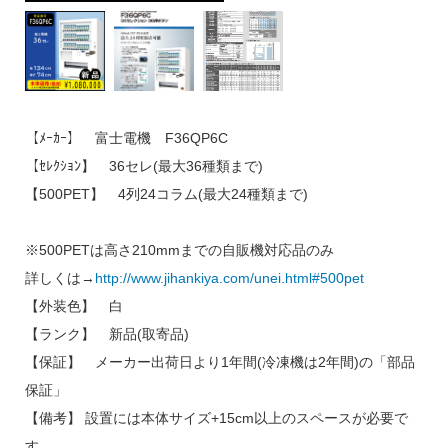
【ﾒｰｶｰ】 富士電機 F36QP6C
【ｾﾚｸｼｮﾝ】 36セレ(最大36種類まで)
【500PET】 4列24コラム(最大24種類まで)
※500PETは高さ210mmまでの自販機対応品のみ
詳しくは→
http://www.jihankiya.com/unei.html#500pet
【外装色】 白
【ランク】 新品(取寄品)
【保証】 メーカー出荷日より1年間(冷凍機は2年間)の「部品
保証」
【備考】 設置には本体サイズ+15cm以上のスペースが必要で
す。