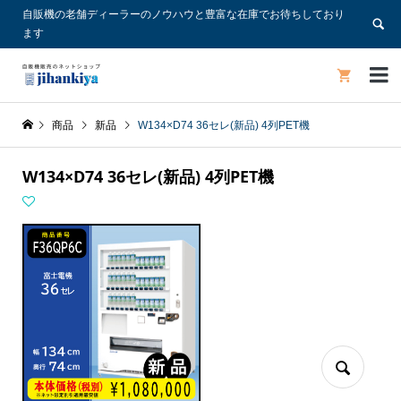
自販機の老舗ディーラーのノウハウと豊富な在庫でお待ちしており
ます


商品
新品
W134×D74 36セレ(新品) 4列PET機
W134×D74 36セレ(新品) 4列PET機