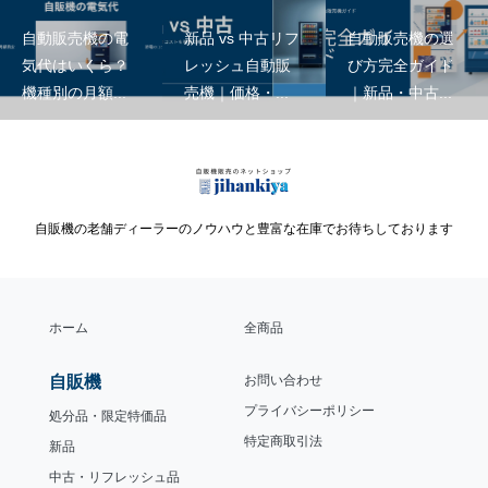
自動販売機の電
新品 vs 中古リフ
自動販売機の選
気代はいくら？
レッシュ自動販
び方完全ガイド
機種別の月額...
売機｜価格・...
｜新品・中古...
自販機の老舗ディーラーのノウハウと豊富な在庫でお待ちしております
ホーム
全商品
自販機
お問い合わせ
プライバシーポリシー
処分品・限定特価品
特定商取引法
新品
中古・リフレッシュ品