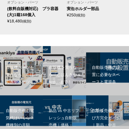
ション・パーツ
オプション・パーツ
オプショ
料自販機対応) プラ容器
実缶ホルダー部品
70Lタイ
)1箱168個入
¥250
¥150
(税別)
(税別
,480
(税別)
自販機パーツを
自販機を買うな
自動販売機の設
買うなら「じは
ら「じはんきや.s
置に必要なスペ
んきやパーツ...
hop」まで！
ースと電源条...
自動販売機の電
新品 vs 中古リフ
自動販売機の選
気代はいくら？
レッシュ自動販
び方完全ガイド
機種別の月額...
売機｜価格・...
｜新品・中古...