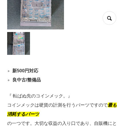
新500円対応
良中古/整備品
『
転ばぬ先のコインメック。
』
コインメックは硬貨の計測を行うパーツですので
最も
消耗するパーツ
の一つです。
大切な収益の入り口であり、
自販機にと