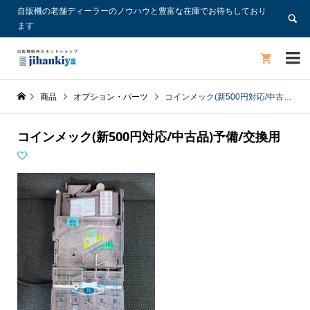
自販機の老舗ディーラーのノウハウと豊富な在庫でお待ちしており
ます


商品
オプション・パーツ
コインメック(新500円対応/中古品)予備/交換用
コインメック(新500円対応/中古品)予備/交換用