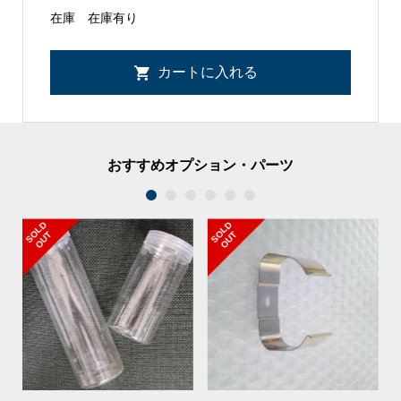
在庫
在庫有り
おすすめオプション・パーツ
1
2
3
4
5
6
S
L
D
O
U
S
L
D
O
U
O
T
O
T