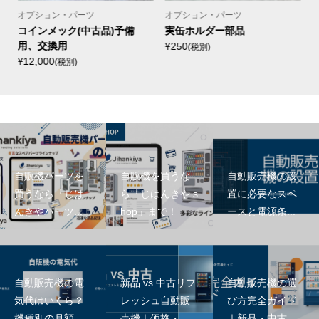
オプション・パーツ
オプション・パーツ
)
コインメック(中古品)予備
実缶ホルダー部品
用、交換用
¥250
¥
(税別)
¥12,000
(税別)
自販機パーツを
自販機を買うな
自動販売機の設
買うなら「じは
ら「じはんきや.s
置に必要なスペ
んきやパーツ...
hop」まで！
ースと電源条...
自動販売機の電
新品 vs 中古リフ
自動販売機の選
気代はいくら？
レッシュ自動販
び方完全ガイド
機種別の月額...
売機｜価格・...
｜新品・中古...