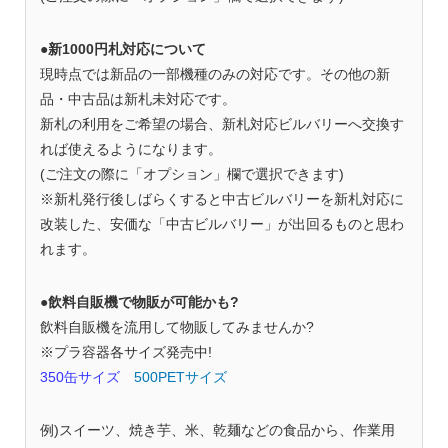
●新1000円札対応について
現時点では新品の一部機種のみの対応です。その他の新
品・中古品は新札未対応です。
新札の利用をご希望の場合、新札対応ビルバリーへ交換す
れば使えるようになります。
(ご注文の際に「オプション」欄で選択できます)
※新札発行後しばらくすると中古ビルバリーを新札対応に
改装した、安価な「中古ビルバリー」が出回るものと思わ
れます。
●飲料自販機で物販が可能かも?
飲料自販機を流用して物販してみませんか?
※プラ容器各サイズ発売中!
350缶サイズ
500PETサイズ
例)スイーツ、焼き芋、米、乾麺などの食品から、作業用