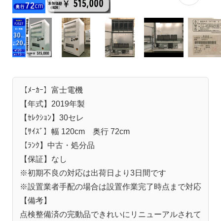
【ﾒｰｶｰ】富士電機
【年式】2019年製
【ｾﾚｸｼｮﾝ】30セレ
【ｻｲｽﾞ】幅 120cm 奥行 72cm
【ﾗﾝｸ】中古・処分品
【保証】なし
※初期不良の対応は出荷日より3日間です
※設置業者手配の場合は設置作業完了時点まで対応
【備考】
点検整備済の完動品できれいにリニューアルされて